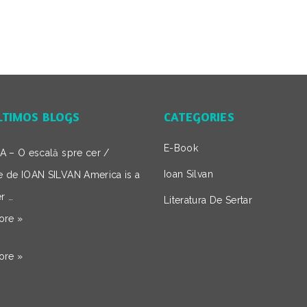
LTIMOS BLOGS
CATEGORIES
E-Book
 – O escală spre cer /
Ioan Silvan
ie de IOAN SILVAN America is a
r …
Literatura De Sertar
ore »
ore »