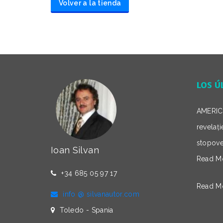
Volver a la tienda
LOS Ú
AMERICA
revelaț
stopove
Ioan Silvan
Read M
+34 685 05 97 17
Read M
info @ silvanautor.com
Toledo - Spania