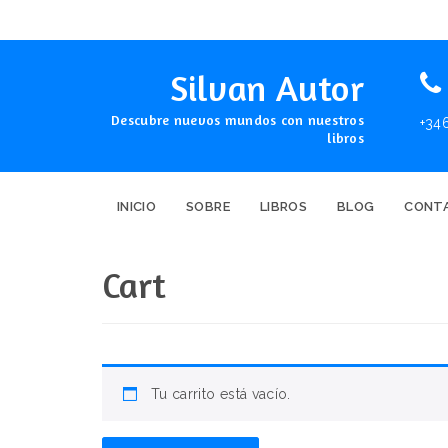
Silvan Autor
Descubre nuevos mundos con nuestros
+34
libros
INICIO
SOBRE
LIBROS
BLOG
CONT
Cart
Tu carrito está vacío.