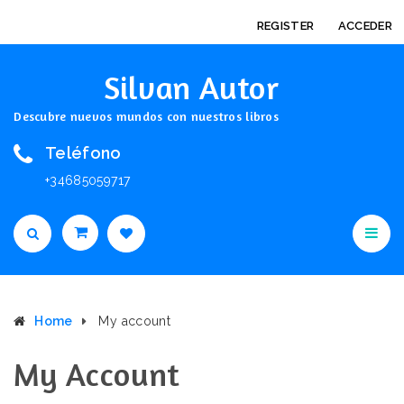
REGISTER
ACCEDER
Silvan Autor
Descubre nuevos mundos con nuestros libros
Teléfono
+34685059717
Home
My account
My Account