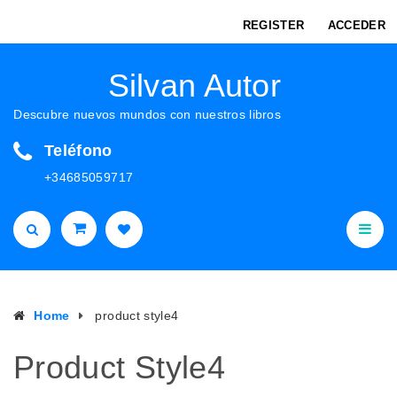
REGISTER
ACCEDER
Silvan Autor
Descubre nuevos mundos con nuestros libros
Teléfono
+34685059717
Home
product style4
Product Style4