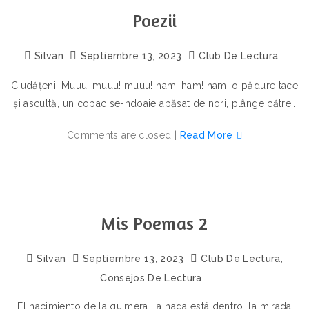
Poezii
Silvan
Septiembre
13
,
2023
Club De Lectura
Ciudățenii Muuu! muuu! muuu! ham! ham! ham! o pădure tace
și ascultă, un copac se-ndoaie apăsat de nori, plânge către..
Comments are closed |
Read More
Mis Poemas 2
Silvan
Septiembre
13
,
2023
Club De Lectura
,
Consejos De Lectura
El nacimiento de la quimera La nada está dentro, la mirada