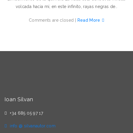
volcada hacia mí, en este infinito, rayas negras de..
Comments are closed |
Read More
Ioan Silvan
+34 685 05 97 17
info @ silvanautor.com