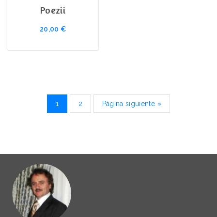
Poezii
20,00
€
1
2
Página siguiente »